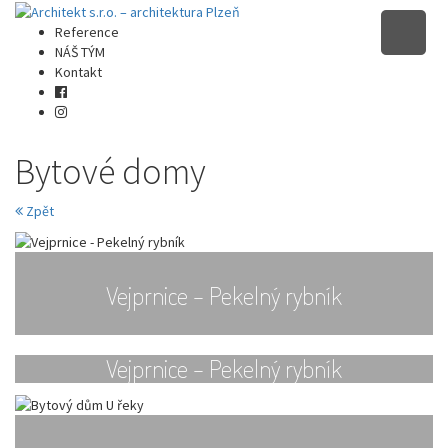
Architektonické návrhy
Reference
Architekt s.r.o. – architektura
NÁŠ TÝM
Kontakt
Plzeň
Bytové domy
Zpět
Vejprnice – Pekelný rybník
Vejprnice – Pekelný rybník